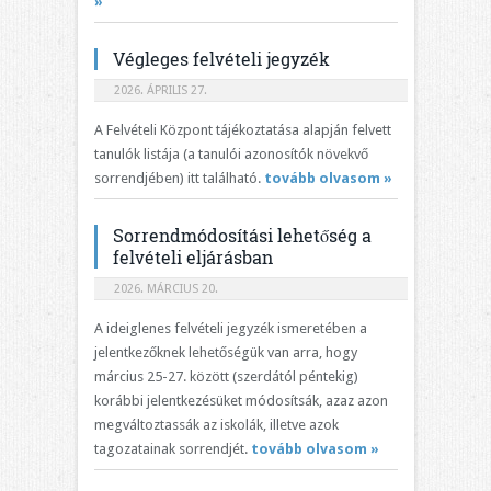
»
Végleges felvételi jegyzék
2026. ÁPRILIS 27.
A Felvételi Központ tájékoztatása alapján felvett
tanulók listája (a tanulói azonosítók növekvő
sorrendjében) itt található.
tovább olvasom »
Sorrendmódosítási lehetőség a
felvételi eljárásban
2026. MÁRCIUS 20.
A ideiglenes felvételi jegyzék ismeretében a
jelentkezőknek lehetőségük van arra, hogy
március 25-27. között (szerdától péntekig)
korábbi jelentkezésüket módosítsák, azaz azon
megváltoztassák az iskolák, illetve azok
tagozatainak sorrendjét.
tovább olvasom »