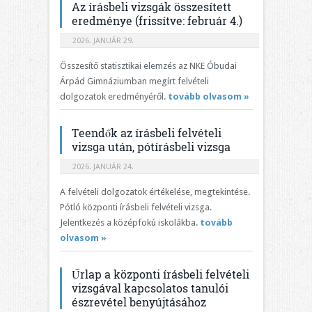
Az írásbeli vizsgák összesített
eredménye (frissítve: február 4.)
2026. JANUÁR 29.
Összesítő statisztikai elemzés az NKE Óbudai
Árpád Gimnáziumban megírt felvételi
dolgozatok eredményéről.
tovább olvasom »
Teendők az írásbeli felvételi
vizsga után, pótírásbeli vizsga
2026. JANUÁR 24.
A felvételi dolgozatok értékelése, megtekintése.
Pótló központi írásbeli felvételi vizsga.
Jelentkezés a középfokú iskolákba.
tovább
olvasom »
Űrlap a központi írásbeli felvételi
vizsgával kapcsolatos tanulói
észrevétel benyújtásához