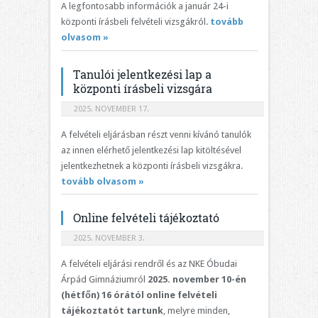
A legfontosabb információk a január 24-i
központi írásbeli felvételi vizsgákról.
tovább
olvasom »
Tanulói jelentkezési lap a
központi írásbeli vizsgára
2025. NOVEMBER 17.
A felvételi eljárásban részt venni kívánó tanulók
az innen elérhető jelentkezési lap kitöltésével
jelentkezhetnek a központi írásbeli vizsgákra.
tovább olvasom »
Online felvételi tájékoztató
2025. NOVEMBER 3.
A felvételi eljárási rendről és az NKE Óbudai
Árpád Gimnáziumról
2025. november 10-én
(hétfőn) 16 órától online felvételi
tájékoztatót tartunk
, melyre minden,