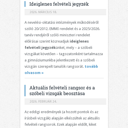
Ideiglenes felvételi jegyzék
2026. MÁRCIUS 18.
A nevelési-oktatási intézmények működéséről
szóló 20/2012. EMMI rendelet és a 2025/2026.
tanév rendjéről szóló miniszteri rendelet
előírásai szerint közreadjuk
ideiglenes
felvételi jegyzék
ünket, mely – a szóbeli
vizsgákat követően – tagozatonként tartalmazza
a gimnáziumunkba jelentkezett és a szóbeli
vizsgán szerepelt tanulók rangsorát.
tovább
olvasom »
Aktuális felvételi rangsor és a
szóbeli vizsgák beosztása
2026. FEBRUÁR 24.
Az eddigi eredmények (a hozott pontok és az
írásbeli vizsgák) alapján elkészültek az aktuális
felvételi rangsorok. Ezek alapján eldőlt, kiket