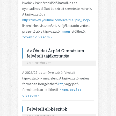
iskolánk iránt érdeklődő hatodikos és
nyolcadikos diákot és szüleit szeretettel várunk.
A tájékoztatót a
https://www.youtube.com/live/tKA6pM_D5qo
linken lehet visszanézni. A tájékoztatón vetített
prezentáció a tájékoztató
innen
letölthető.
tovább olvasom »
Az Óbudai Árpád Gimnázium
felvételi tájékoztatója
2025. OKTÓBER 20.
A 2026/27-es tanévre szóló felvételi
tájékoztatónk megjelent. A tájékoztató webes
formában böngészhető
itt
, vagy pdf-
formátumban letölthető
innen
.
tovább
olvasom »
Felvételi előkészítők