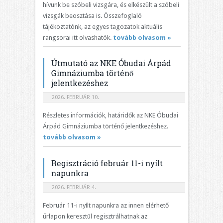
hívunk be szóbeli vizsgára, és elkészült a szóbeli
vizsgák beosztása is. Összefoglaló
tájékoztatónk, az egyes tagozatok aktuális
rangsorai itt olvashatók.
tovább olvasom »
Útmutató az NKE Óbudai Árpád
Gimnáziumba történő
jelentkezéshez
2026. FEBRUÁR 10.
Részletes információk, határidők az NKE Óbudai
Árpád Gimnáziumba történő jelentkezéshez.
tovább olvasom »
Regisztráció február 11-i nyílt
napunkra
2026. FEBRUÁR 4.
Február 11-i nyílt napunkra az innen elérhető
űrlapon keresztül regisztrálhatnak az