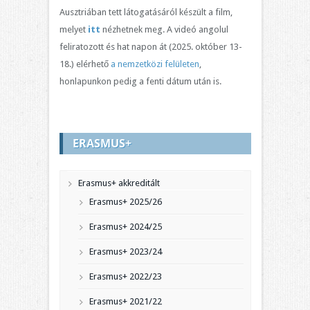
Ausztriában tett látogatásáról készült a film,
melyet
itt
nézhetnek meg. A videó angolul
feliratozott és hat napon át (2025. október 13-
18.) elérhető
a nemzetközi felületen
,
honlapunkon pedig a fenti dátum után is.
ERASMUS+
Erasmus+ akkreditált
Erasmus+ 2025/26
Erasmus+ 2024/25
Erasmus+ 2023/24
Erasmus+ 2022/23
Erasmus+ 2021/22