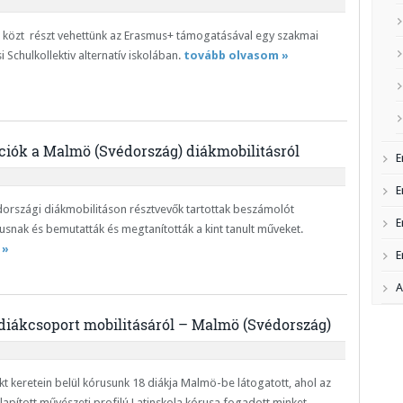
. közt részt vehettünk az Erasmus+ támogatásával egy szakmai
 Schulkollektiv alternatív iskolában.
tovább olvasom »
iók a Malmö (Svédország) diákmobilitásról
E
E
országi diákmobilitáson résztvevők tartottak beszámolót
E
rusnak és bemutatták és megtanították a kint tanult műveket.
 »
E
A
iákcsoport mobilitásáról – Malmö (Svédország)
t keretein belül kórusunk 18 diákja Malmö-be látogatott, ahol az
apított művészeti profilú Latinskola kórusa fogadott minket.