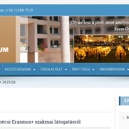
ax: (+36 1) 388-7120
KÖZÖSSÉGEINK
ISKOLAI ÉLET
ÉRETTSÉGI
EREDMÉNYEINK
+ 2025/26
E
E
écsi Erasmus+ szakmai látogatásról