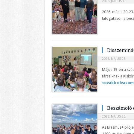
2026. JÚNIUS 1.
2026. május 20-23
látogatáson a bécsi
Disszeminác
2026. MÁJUS 26.
Május 19-én a svéd
társaiknak a Kiskó
tovább olvasom
Beszámoló d
2026. MÁJUS 20.
Az Erasmus+ projek
1400-as években al