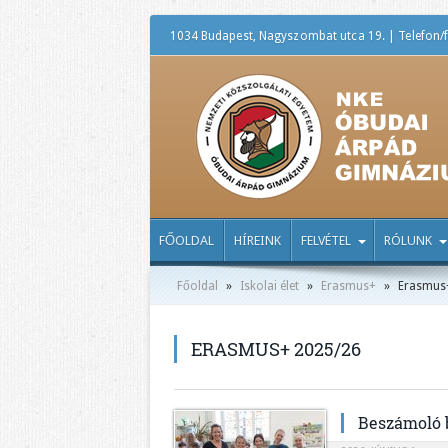
1034 Budapest, Nagyszombat utca 19. | Telefon/f
FŐOLDAL
HÍREINK
FELVÉTEL
RÓLUNK
Főoldal
»
Iskolai élet
»
Erasmus+
»
Erasmus
ERASMUS+ 2025/26
Beszámoló b