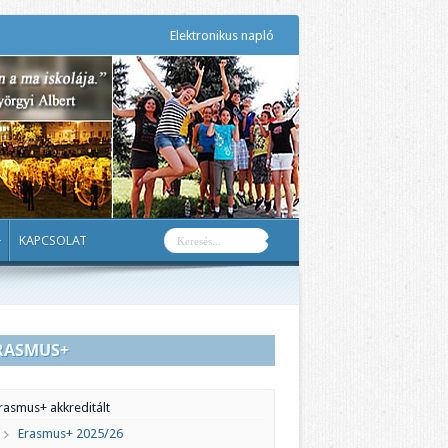
Elektronikus napló
KAPCSOLAT
RASMUS+
rasmus+ akkreditált
Erasmus+ 2025/26