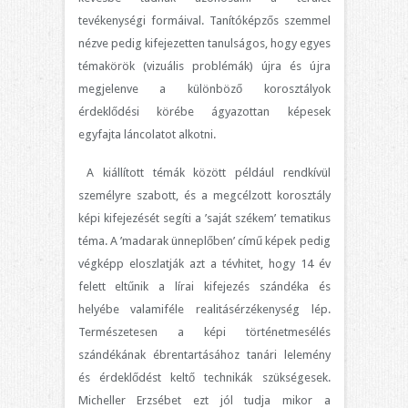
tevékenységi formáival. Tanítóképzős szemmel
nézve pedig kifejezetten tanulságos, hogy egyes
témakörök (vizuális problémák) újra és újra
megjelenve a különböző korosztályok
érdeklődési körébe ágyazottan képesek
egyfajta láncolatot alkotni.
A kiállított témák között például rendkívül
személyre szabott, és a megcélzott korosztály
képi kifejezését segíti a ’saját székem’ tematikus
téma. A ’madarak ünneplőben’ című képek pedig
végképp eloszlatják azt a tévhitet, hogy 14 év
felett eltűnik a lírai kifejezés szándéka és
helyébe valamiféle realitásérzékenység lép.
Természetesen a képi történetmesélés
szándékának ébrentartásához tanári lelemény
és érdeklődést keltő technikák szükségesek.
Micheller Erzsébet ezt jól tudja mikor a