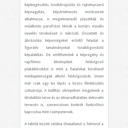
képkiegészítés, továbbrajzolás és rejtvényszerű
képnagyítás, képértelmezés módszereit
alkalmazza. A megelevenedő plasztikák és
műalkotás parafrázis témák a kortárs vizuális
nevelés törekvéseit is tükrözik. Összetett és
ábrázolási képességeket erősítő feladat a
figuratív tanulmányokat továbbgondoló
képalakítás. De említhetnénk a képregény és
rajzfilmes élményeket feldolgozó
plakátkészítést is mint a fiatalokat körülvevő
médiajelenségek alkotó feldolgozását. Innen
már csak egy kis lépés a közös filmkészítés
szituációja. A kiállítás vitrinjeiben megjelenik a
téralakítás terve és az elmaradhatatlan dekoratív
tervezés is, szerencsésen konkrét funkcióhoz
kapcsolva mint csempetervek.
A tablók között sétálva óhatatlanul is felmerül a