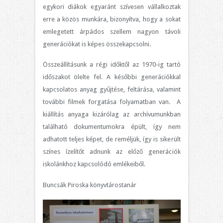
egykori diákok egyaránt szívesen vállalkoztak
erre a közös munkára, bizonyítva, hogy a sokat
emlegetett árpádos szellem nagyon távoli
generációkat is képes összekapcsolni.
Összeállításunk a régi időktől az 1970-ig tartó
időszakot ölelte fel. A későbbi generációkkal
kapcsolatos anyag gyűjtése, feltárása, valamint
további filmek forgatása folyamatban van. A
kiállítás anyaga kizárólag az archívumunkban
található dokumentumokra épült, így nem
adhatott teljes képet, de reméljük, így is sikerült
színes ízelítőt adnunk az előző generációk
iskolánkhoz kapcsolódó emlékeiből.
Buncsák Piroska könyvtárostanár