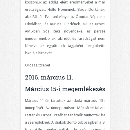
köszönjük az eddig elért eredményeket a már
érettségizett Holló Noéminek, Boda Dorkának,
akik Fábián Éva tanítványai az Óbudai Népzenei
Iskolában, és Kurucz Tündének, aki az ürömi
AMI-ban Sós Réka növendéke, és persze
minden éneklőnek, aki időt és fáradságot nem
kímélve az együttesek tagjaként öregbítette
iskolája hírnevét.
Orosz Erzsébet
2016. március 11.
Március 15-i megemlékezés
Március 11-én tartottuk az iskola március 15-i
ünnepélyét. Az ünnepi műsort Móczárné Köves
Eszter és Orosz Erzsébet tanárnők tanították be
a szereplőknek. A diákok döntő többségben a 9.
b osztály tanulói voltak, de szép számmal