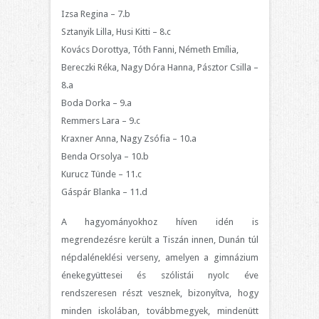
Izsa Regina – 7.b
Sztanyik Lilla, Husi Kitti – 8.c
Kovács Dorottya, Tóth Fanni, Németh Emília,
Bereczki Réka, Nagy Dóra Hanna, Pásztor Csilla –
8.a
Boda Dorka – 9.a
Remmers Lara – 9.c
Kraxner Anna, Nagy Zsófia – 10.a
Benda Orsolya – 10.b
Kurucz Tünde – 11.c
Gáspár Blanka – 11.d
A hagyományokhoz híven idén is
megrendezésre került a Tiszán innen, Dunán túl
népdaléneklési verseny, amelyen a gimnázium
énekegyüttesei és szólistái nyolc éve
rendszeresen részt vesznek, bizonyítva, hogy
minden iskolában, továbbmegyek, mindenütt