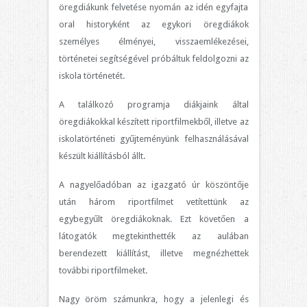
öregdiákunk felvetése nyomán az idén egyfajta
oral historyként az egykori öregdiákok
személyes élményei, visszaemlékezései,
történetei segítségével próbáltuk feldolgozni az
iskola történetét.
A találkozó programja diákjaink által
öregdiákokkal készített riportfilmekből, illetve az
iskolatörténeti gyűjteményünk felhasználásával
készült kiállításból állt.
A nagyelőadóban az igazgató úr köszöntője
után három riportfilmet vetítettünk az
egybegyűlt öregdiákoknak. Ezt követően a
látogatók megtekinthették az aulában
berendezett kiállítást, illetve megnézhettek
további riportfilmeket.
Nagy öröm számunkra, hogy a jelenlegi és