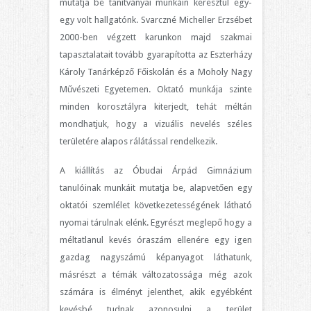
mutatja be tanítványai munkáin keresztül egy-
egy volt hallgatónk. Svarczné Micheller Erzsébet
2000-ben végzett karunkon majd szakmai
tapasztalatait tovább gyarapította az Eszterházy
Károly Tanárképző Főiskolán és a Moholy Nagy
Művészeti Egyetemen. Oktató munkája szinte
minden korosztályra kiterjedt, tehát méltán
mondhatjuk, hogy a vizuális nevelés széles
területére alapos rálátással rendelkezik.
A kiállítás az Óbudai Árpád Gimnázium
tanulóinak munkáit mutatja be, alapvetően egy
oktatói szemlélet következetességének látható
nyomai tárulnak elénk. Egyrészt meglepő hogy a
méltatlanul kevés óraszám ellenére egy igen
gazdag nagyszámú képanyagot láthatunk,
másrészt a témák változatossága még azok
számára is élményt jelenthet, akik egyébként
kevésbé tudnak azonosulni a terület