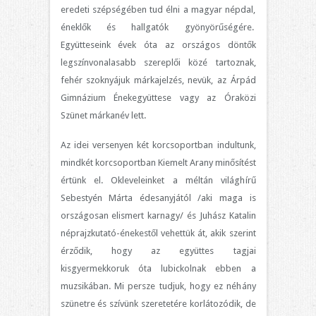
eredeti szépségében tud élni a magyar népdal,
éneklők és hallgatók gyönyörűségére.
Együtteseink évek óta az országos döntők
legszínvonalasabb szereplői közé tartoznak,
fehér szoknyájuk márkajelzés, nevük, az Árpád
Gimnázium Énekegyüttese vagy az Óraközi
Szünet márkanév lett.
Az idei versenyen két korcsoportban indultunk,
mindkét korcsoportban Kiemelt Arany minősítést
értünk el. Okleveleinket a méltán világhírű
Sebestyén Márta édesanyjától /aki maga is
országosan elismert karnagy/ és Juhász Katalin
néprajzkutató-énekestől vehettük át, akik szerint
érződik, hogy az együttes tagjai
kisgyermekkoruk óta lubickolnak ebben a
muzsikában. Mi persze tudjuk, hogy ez néhány
szünetre és szívünk szeretetére korlátozódik, de