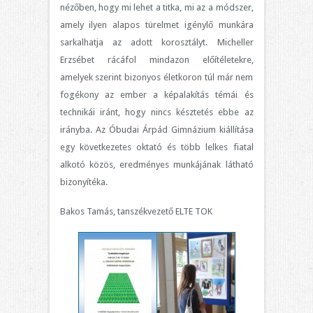
nézőben, hogy mi lehet a titka, mi az a módszer,
amely ilyen alapos türelmet igénylő munkára
sarkalhatja az adott korosztályt. Micheller
Erzsébet rácáfol mindazon előítéletekre,
amelyek szerint bizonyos életkoron túl már nem
fogékony az ember a képalakítás témái és
technikái iránt, hogy nincs késztetés ebbe az
irányba. Az Óbudai Árpád Gimnázium kiállítása
egy következetes oktató és több lelkes fiatal
alkotó közös, eredményes munkájának látható
bizonyítéka.
Bakos Tamás, tanszékvezető ELTE TOK