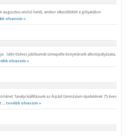
 augusztus utolsó hetét, amikor elkezdődött a gólyatábor.
bb olvasom »
ztója Idén tízéves jubileumát ünnepelte könyvtárunk alkotópályázata,
vább olvasom »
örténet Tavalyi kiállításunk az Árpád Gimnázium épületének 75 éves
 ...
tovább olvasom »