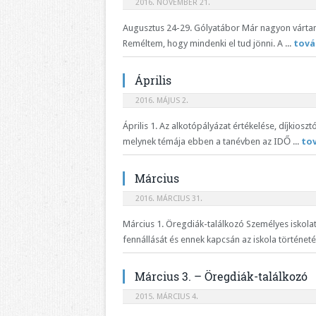
2016. NOVEMBER 21.
Augusztus 24-29. Gólyatábor Már nagyon vártam
Reméltem, hogy mindenki el tud jönni. A ...
tová
Április
2016. MÁJUS 2.
Április 1. Az alkotópályázat értékelése, díjkios
melynek témája ebben a tanévben az IDŐ ...
to
Március
2016. MÁRCIUS 31.
Március 1. Öregdiák-találkozó Személyes iskolat
fennállását és ennek kapcsán az iskola történetét
Március 3. – Öregdiák-találkozó
2015. MÁRCIUS 4.