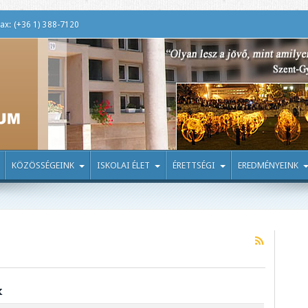
ax: (+36 1) 388-7120
KÖZÖSSÉGEINK
ISKOLAI ÉLET
ÉRETTSÉGI
EREDMÉNYEINK
k