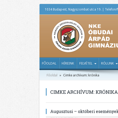
1034 Budapest, Nagyszombat utca 19. | Telefon/f
FŐOLDAL
HÍREINK
FELVÉTEL
RÓLUNK
Főoldal
»
Cimke archívum: krónika
CIMKE ARCHÍVUM:
KRÓNIKA
Augusztusi – októberi eseménye