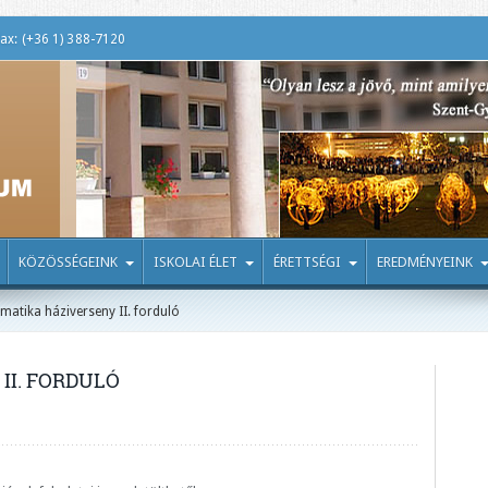
ax: (+36 1) 388-7120
KÖZÖSSÉGEINK
ISKOLAI ÉLET
ÉRETTSÉGI
EREDMÉNYEINK
matika háziverseny II. forduló
II. FORDULÓ