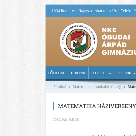
1034 Budapest, Nagyszombat utca 19. | Telefon/f
FŐOLDAL
HÍREINK
FELVÉTEL
RÓLUNK
Főoldal
»
Matematika munkaközösség
»
Mate
MATEMATIKA HÁZIVERSENY 
2020. JANUÁR 28.