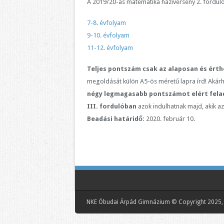
A 2019/20-as matematika háziverseny 2. fordulój
7-8. évfolyam
9-10. évfolyam
11-12. évfolyam
Teljes pontszám csak az alaposan és érthe
megoldását külön A5-ös méretű lapra írd! Akár
négy legmagasabb pontszámot elért fela
III. fordulóban
azok indulhatnak majd, akik a
Beadási határidő:
2020. február 10.
NKE Óbudai Árpád Gimnázium © Copyright 2025, 