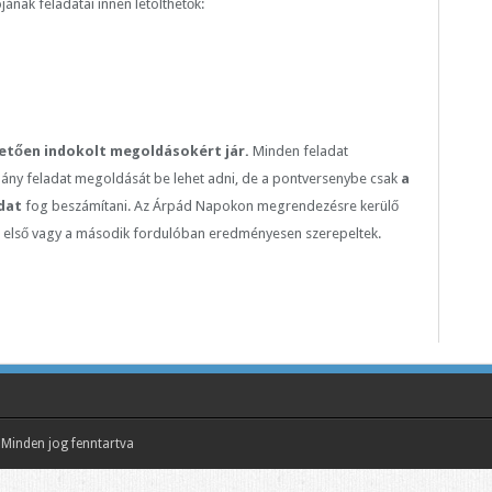
ának feladatai innen letölthetők:
tően in­dokolt megol­dá­sokért jár.
Minden feladat
hány feladat megoldását be lehet adni, de a pontversenybe csak
a
dat
fog beszámítani. Az Árpád Napokon megrendezésre kerülő
z első vagy a második fordulóban eredményesen szerepeltek.
Minden jog fenntartva