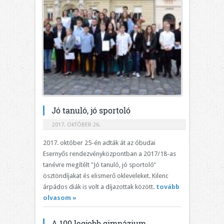
Jó tanuló, jó sportoló
2017. OKTÓBER 26.
2017. október 25-én adták át az óbudai
Esernyős rendezvényközpontban a 2017/18-as
tanévre megítélt "Jó tanuló, jó sportoló"
ösztöndíjakat és elismerő okleveleket. Kilenc
árpádos diák is volt a díjazottak között.
tovább
olvasom »
A 100 legjobb gimnázium