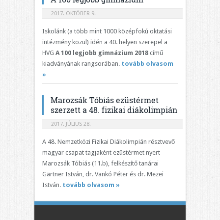
2017. OKTÓBER 9.
Iskolánk (a több mint 1000 középfokú oktatási
intézmény közül) idén a 40. helyen szerepel a
HVG
A 100 legjobb gimnázium 2018
című
kiadványának rangsorában.
tovább olvasom
»
Marozsák Tóbiás ezüstérmet
szerzett a 48. fizikai diákolimpián
2017. JÚLIUS 28.
A 48. Nemzetközi Fizikai Diákolimpián résztvevő
magyar csapat tagjaként ezüstérmet nyert
Marozsák Tóbiás (11.b), felkészítő tanárai
Gärtner István, dr. Vankó Péter és dr. Mezei
István.
tovább olvasom »