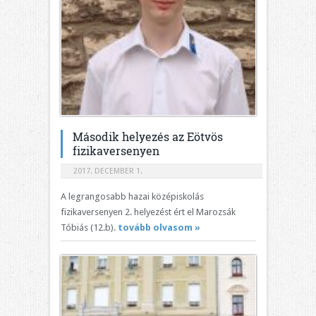
Második helyezés az Eötvös
fizikaversenyen
2017. DECEMBER 1.
A legrangosabb hazai középiskolás
fizikaversenyen 2. helyezést ért el Marozsák
Tóbiás (12.b).
tovább olvasom »