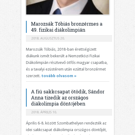
Marozsák Tóbiás bronzérmes a
49. fizikai diákolimpián
2018. AUGUSZTUS 20.
Marozsák Tóbiás, 2018-ban érettségizett
diákunk ismét bekerült a Nemzetközi Fizikai
Diákolimpián résztvevő ötfős magyar csapatba,
és a tavalyi ezüstérem után ezúttal bronzérmet
szerzett.
tovább olvasom »
A fiú sakkcsapat ötödik, Sándor
Anna tizedik az országos
diákolimpia döntőjében
2018. ÁPRILIS 10.
Április 6-8. között Szombathelyen rendezték az
idei sakkcsapat diákolimpia országos döntőjét,