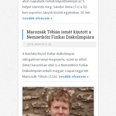
ahol csapatunk remek teljesítménnyel az 5.
helyet szerezte meg. Sándor Anna (7.c) a III.
korcsoportos lányok között egyéniben 10. lett.
tovább olvasom »
Marozsák Tóbiás ismét kijutott a
Nemzetközi Fizikai Diákolimpiára
2018. MÁRCIUS 28.
A Kunfalvi Rezső fizikai diákolimpiai
válogatóversenyt megnyerte, ezzel az előző
évhez hasonlóan idén is a Nemzetközi Fizikai
Diákolimpián induló magyar csapat tagja lett
Marozsák Tóbiás (12.b).
tovább olvasom »