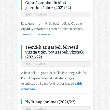
Gimnáziumba történő
jelentkezéshez (2021/22)
2022. JANUÁR 25.
Részletes információk, határidők az Óbudai
Árpád Gimnáziumba történő jelentkezéshez.
tovább olvasom »
Teendők az írásbeli felvételi
vizsga után, pótírásbeli vizsgák
(2021/22)
2022. JANUÁR 22.
A felvételi dolgozatok értékelése, megtekintése.
Pótló központi írásbeli felvételi vizsga.
Jelentkezés a középfokú iskolákba.
tovább
olvasom »
Nyílt nap (online) (2021/22)
2022. JANUÁR 10.