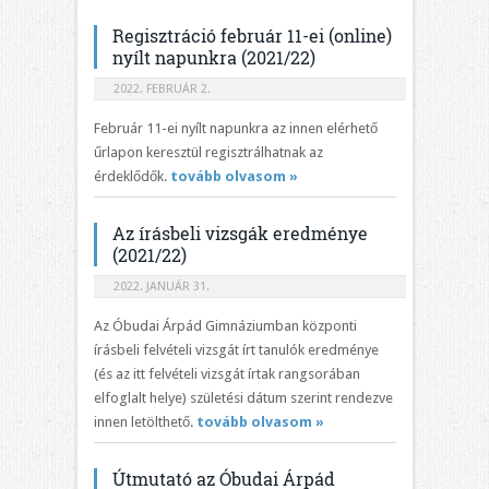
Regisztráció február 11-ei (online)
nyílt napunkra (2021/22)
2022. FEBRUÁR 2.
Február 11-ei nyílt napunkra az innen elérhető
űrlapon keresztül regisztrálhatnak az
érdeklődők.
tovább olvasom »
Az írásbeli vizsgák eredménye
(2021/22)
2022. JANUÁR 31.
Az Óbudai Árpád Gimnáziumban központi
írásbeli felvételi vizsgát írt tanulók eredménye
(és az itt felvételi vizsgát írtak rangsorában
elfoglalt helye) születési dátum szerint rendezve
innen letölthető.
tovább olvasom »
Útmutató az Óbudai Árpád