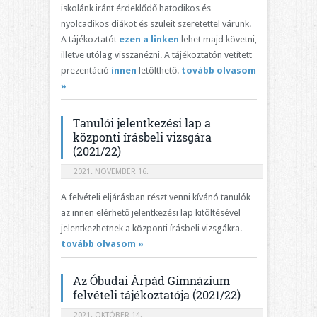
iskolánk iránt érdeklődő hatodikos és
nyolcadikos diákot és szüleit szeretettel várunk.
A tájékoztatót
ezen a linken
lehet majd követni,
illetve utólag visszanézni. A tájékoztatón vetített
prezentáció
innen
letölthető.
tovább olvasom
»
Tanulói jelentkezési lap a
központi írásbeli vizsgára
(2021/22)
2021. NOVEMBER 16.
A felvételi eljárásban részt venni kívánó tanulók
az innen elérhető jelentkezési lap kitöltésével
jelentkezhetnek a központi írásbeli vizsgákra.
tovább olvasom »
Az Óbudai Árpád Gimnázium
felvételi tájékoztatója (2021/22)
2021. OKTÓBER 14.