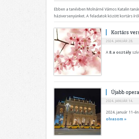
Ebben a tanévben Molnárné Vámos Katalin tanár
háziversenyünket. A feladatok között kortárs írók
Kortárs ver
2024. JANUÁR 28.
A
8.a osztály
szív
Újabb opera
2024. JANUÁR 14.
2024. január 11-én
olvasom »