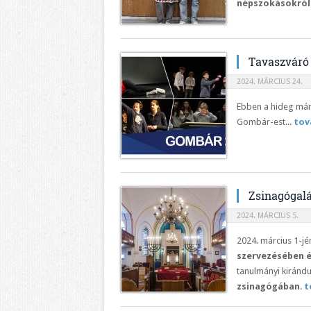
népszokásokról
Tavaszváró
2024. MÁRCIUS 24.
Ebben a hideg márc
Gombár-est...
tov
Zsinagógalá
2024. MÁRCIUS 5.
2024. március 1-jé
szervezésében é
tanulmányi kirándul
zsinagógában
.
t