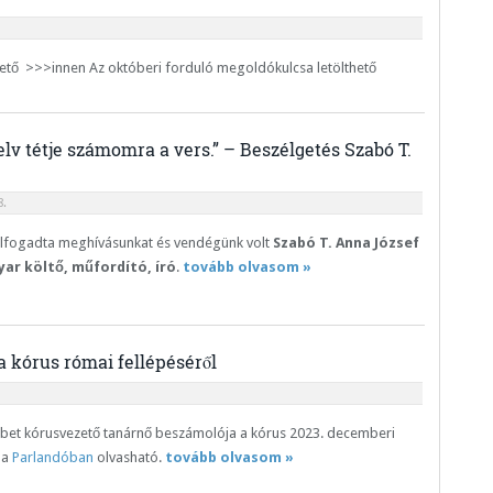
hető >>>innen Az októberi forduló megoldókulcsa letölthető
lv tétje számomra a vers.” – Beszélgetés Szabó T.
.
lfogadta meghívásunkat és vendégünk volt
Szabó T. Anna József
yar költő, műfordító, író
.
tovább olvasom »
 kórus római fellépéséről
ébet kórusvezető tanárnő beszámolója a kórus 2023. decemberi
 a
Parlandóban
olvasható.
tovább olvasom »