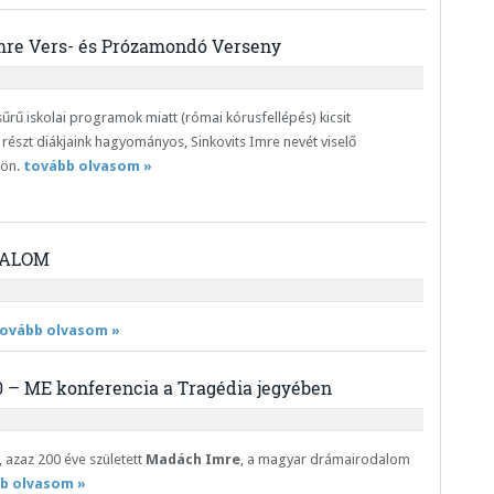
mre Vers- és Prózamondó Verseny
űrű iskolai programok miatt (római kórusfellépés) kicsit
részt diákjaink hagyományos, Sinkovits Imre nevét viselő
kön.
tovább olvasom »
DALOM
ovább olvasom »
 – ME konferencia a Tragédia jegyében
, azaz 200 éve született
Madách Imre
, a magyar drámairodalom
b olvasom »