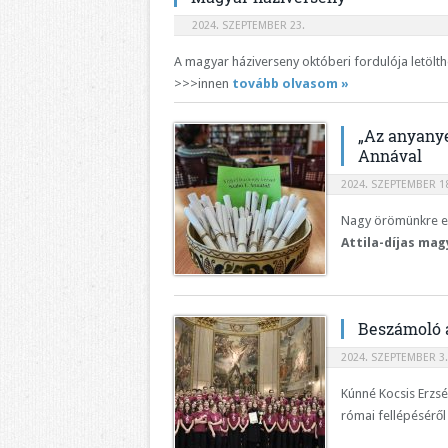
2024. SZEPTEMBER 23.
A magyar háziverseny októberi fordulója letölt
>>>innen
tovább olvasom »
„Az anyanye
Annával
2024. SZEPTEMBER 18
Nagy örömünkre e
Attila-díjas mag
Beszámoló a
2024. SZEPTEMBER 3.
Kúnné Kocsis Erzs
római fellépéséről