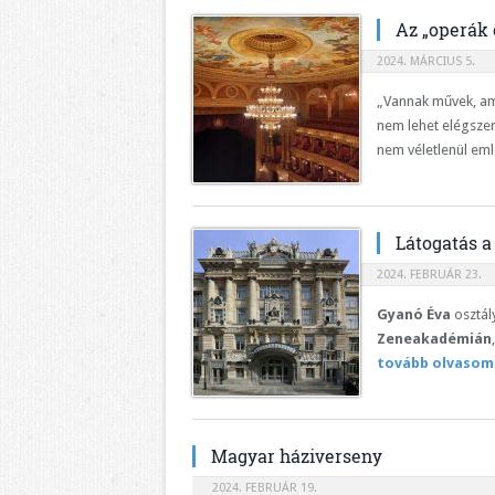
Az „operák 
2024. MÁRCIUS 5.
„Vannak művek, am
nem lehet elégszer
nem véletlenül eml
Látogatás 
2024. FEBRUÁR 23.
Gyanó Éva
osztál
Zeneakadémián
tovább olvasom
Magyar háziverseny
2024. FEBRUÁR 19.