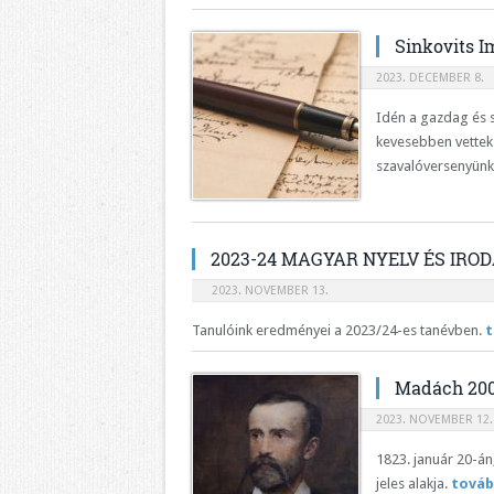
Sinkovits I
2023. DECEMBER 8.
Idén a gazdag és s
kevesebben vettek 
szavalóversenyün
2023-24 MAGYAR NYELV ÉS IRO
2023. NOVEMBER 13.
Tanulóink eredményei a 2023/24-es tanévben.
t
Madách 200
2023. NOVEMBER 12.
1823. január 20-án
jeles alakja.
továb