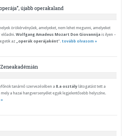
operája”, újabb operakaland
elyek örökérvényűek, amelyeket, nem lehet megunni, amelyeket
 előadni.
Wolfgang Amadeus Mozart Don Giovannija
is ilyen –
egetik az
„operák operájaként
”.
tovább olvasom »
a Zeneakadémián
yfőnök tanárnő szervezésében a
8.a osztály
látogatást tett a
, mely a hazai hangversenyélet egyik legjelentősebb helyszíne.
 »