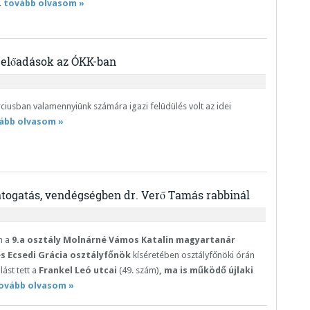
.
tovább olvasom »
 előadások az ÓKK-ban
iusban valamennyiünk számára igazi felüdülés volt az idei
ább olvasom »
togatás, vendégségben dr. Verő Tamás rabbinál
n a
9.a osztály Molnárné Vámos Katalin magyartanár
s Ecsedi Grácia osztályfőnök
kíséretében osztályfőnöki órán
ást tett a
Frankel Leó utcai
(49. szám)
, ma is működő újlaki
ovább olvasom »