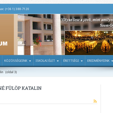
ax: (+36 1) 388-7120
KÖZÖSSÉGEINK
ISKOLAI ÉLET
ÉRETTSÉGI
EREDMÉNYEINK
lin
(oldal 3)
NÉ FÜLÖP KATALIN