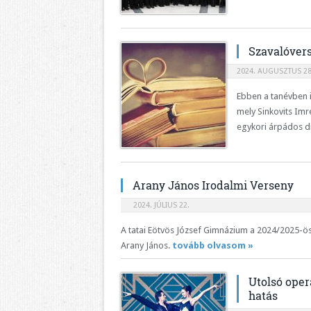
Szavalóvers
2024. AUGUSZTUS 28
Ebben a tanévben
mely Sinkovits Imr
egykori árpádos di
Arany János Irodalmi Verseny
2024. JÚLIUS 22.
A tatai Eötvös József Gimnázium a 2024/2025-ö
Arany János.
tovább olvasom »
Utolsó oper
hatás