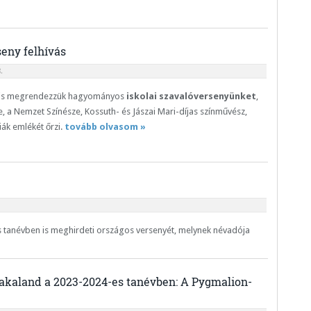
eny felhívás
.
 is megrendezzük hagyományos
iskolai szavalóversenyünket
,
e, a Nemzet Színésze, Kossuth- és Jászai Mari-díjas színművész,
ák emlékét őrzi.
tovább olvasom »
s tanévben is meghirdeti országos versenyét, melynek névadója
akaland a 2023-2024-es tanévben: A Pygmalion-