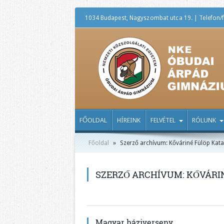
1034 Budapest, Nagyszombat utca 19. | Telefon/f
FŐOLDAL
HÍREINK
FELVÉTEL
RÓLUNK
Főoldal
»
Szerző archívum: Kőváriné Fülöp Kata
SZERZŐ ARCHÍVUM: KŐVÁRI
Magyar háziverseny