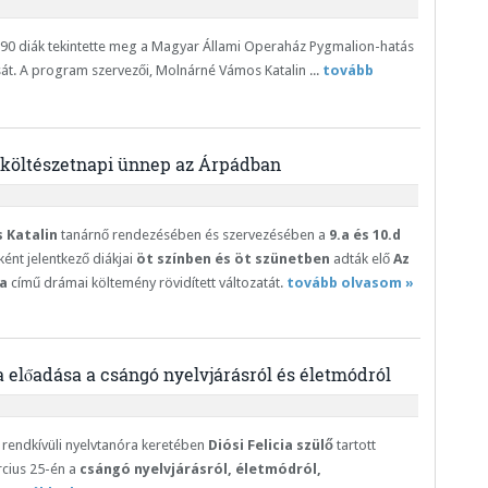
 90 diák tekintette meg a Magyar Állami Operaház Pygmalion-hatás
át. A program szervezői, Molnárné Vámos Katalin ...
tovább
költészetnapi ünnep az Árpádban
 Katalin
tanárnő rendezésében és szervezésében a
9.a és 10.d
ként jelentkező diákjai
öt színben és öt szünetben
adták elő
Az
a
című drámai költemény rövidített változatát.
tovább olvasom »
ia előadása a csángó nyelvjárásról és életmódról
rendkívüli nyelvtanóra keretében
Diósi Felicia szülő
tartott
rcius 25-én a
csángó nyelvjárásról, életmódról,