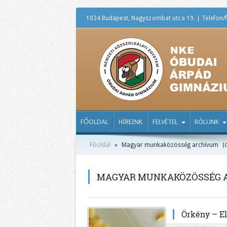
1034 Budapest, Nagyszombat utca 19. | Telefon/f
FŐOLDAL
HÍREINK
FELVÉTEL
RÓLUNK
Főoldal
»
Magyar munkaközösség archívum
(o
MAGYAR MUNKAKÖZÖSSÉG 
Örkény – E