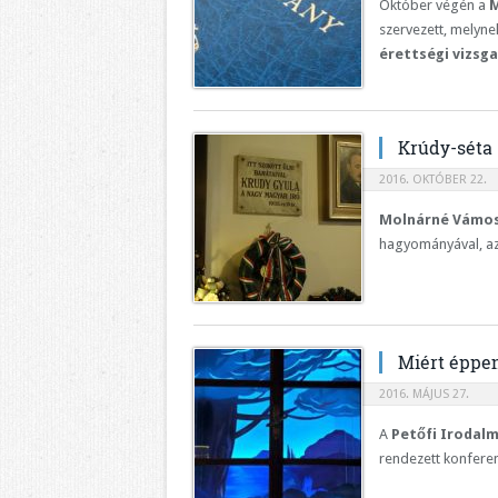
Október végén a
M
szervezett, melyne
érettségi vizsg
Krúdy-séta
2016. OKTÓBER 22.
Molnárné Vámos
hagyományával, az
Miért éppen
2016. MÁJUS 27.
A
Petőfi Irodal
rendezett konferen