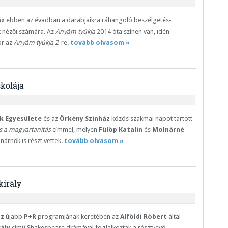
áz
ebben az évadban a darabjaikra ráhangoló beszélgetés-
t nézői számára. Az
Anyám tyúkja
2014 óta színen van, idén
or az
Anyám tyúkja 2
-re.
tovább olvasom »
skolája
 Egyesülete
és az
Örkény Színház
közös szakmai napot tartott
s a
magyartanítás
címmel, melyen
Fülöp Katalin
és
Molnárné
nárnők is részt vettek.
tovább olvasom »
király
áz
újabb
P+R
programjának keretében az
Alföldi Róbert
által
rály
című Shakespeare drámával foglalkoztak a résztvevő