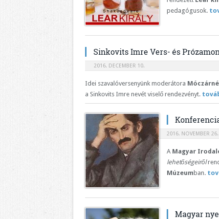
pedagógusok.
to
Sinkovits Imre Vers- és Prózamo
2016. DECEMBER 10.
Idei szavalóversenyünk moderátora
Móczárné 
a Sinkovits Imre nevét viselő rendezvényt.
tová
Konferencia
2016. NOVEMBER 26.
A
Magyar Irodal
lehetőségeiről
rend
Múzeum
ban.
tov
Magyar nye