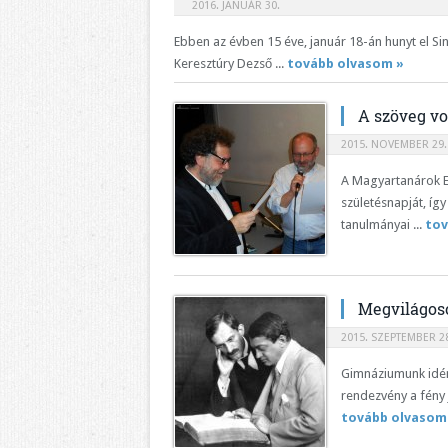
2016. JANUÁR 30.
Ebben az évben 15 éve, január 18-án hunyt el Sin
Keresztúry Dezső ...
tovább olvasom »
A szöveg v
2015. NOVEMBER 29.
A Magyartanárok E
születésnapját, íg
tanulmányai ...
tov
Megvilágoso
2015. SZEPTEMBER 28
Gimnáziumunk idén 
rendezvény a fény 
tovább olvasom