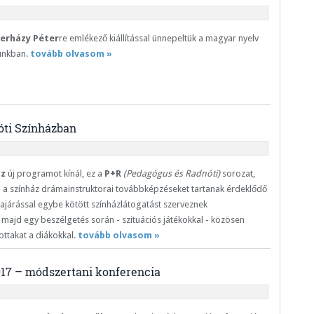
erházy Péter
re emlékező kiállítással ünnepeltük a magyar nyelv
unkban.
tovább olvasom »
óti Színházban
áz
új programot kínál, ez a
P+R
(Pedagógus és Radnóti)
sorozat,
 a színház drámainstruktorai továbbképzéseket tartanak érdeklődő
zajárással egybe kötött színházlátogatást szerveznek
majd egy beszélgetés során - szituációs játékokkal - közösen
ottakat a diákokkal.
tovább olvasom »
017 – módszertani konferencia