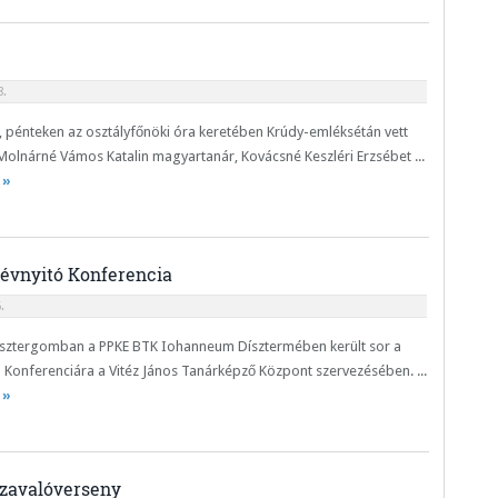
.
 pénteken az osztályfőnöki óra keretében Krúdy-emléksétán vett
y Molnárné Vámos Katalin magyartanár, Kovácsné Keszléri Erzsébet ...
 »
évnyitó Konferencia
.
sztergomban a PPKE BTK Iohanneum Dísztermében került sor a
 Konferenciára a Vitéz János Tanárképző Központ szervezésében. ...
 »
szavalóverseny