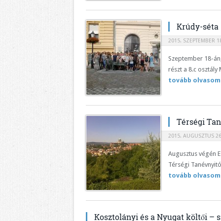
Krúdy-séta
2015. SZEPTEMBER 18
Szeptember 18-án,
részt a 8.c osztál
tovább olvasom
Térségi Tan
2015. AUGUSZTUS 26
Augusztus végén E
Térségi Tanévnyitó
tovább olvasom
Kosztolányi és a Nyugat költői – 