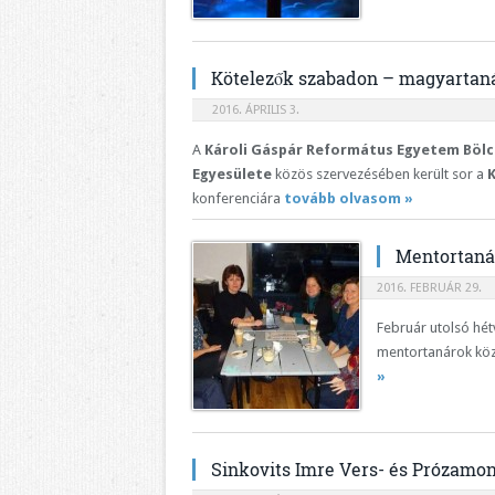
Kötelezők szabadon – magyartaná
2016. ÁPRILIS 3.
A
Károli Gáspár Református Egyetem Böl
Egyesülete
közös szervezésében került sor a
K
konferenciára
tovább olvasom »
Mentortanár
2016. FEBRUÁR 29.
Február utolsó hét
mentortanárok közöt
»
Sinkovits Imre Vers- és Prózamo