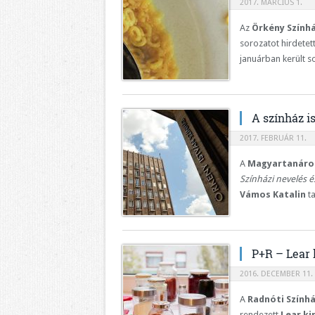
2017. MÁRCIUS 1.
Az
Örkény Szính
sorozatot hirdetet
januárban került s
A színház i
2017. FEBRUÁR 11.
A
Magyartanárok
Színházi nevelés é
Vámos Katalin
ta
P+R – Lear 
2016. DECEMBER 11.
A
Radnóti Szính
rendezett
Lear ki