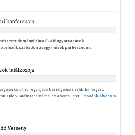
ri konferencia
csészettudományi Kara
és a
Magyartanárok
ötelezők szabadon avagy művek párbeszéde
c.
ok találkozója
végéjén került sor egy újabb beszélgetésre az ELTE-n végzett
t. Fülöp Katalin tanárnő mellett a Veres Péter ...
tovább olvasom
ndó Verseny