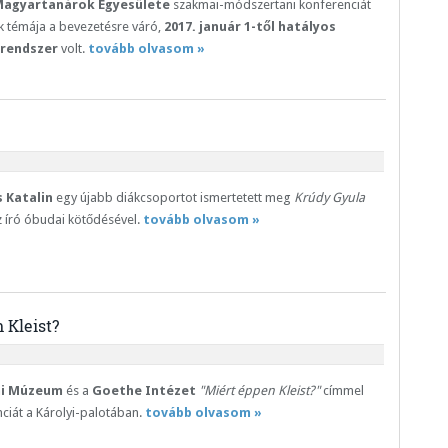
agyartanárok Egyesülete
szakmai-módszertani konferenciát
k témája a bevezetésre váró,
2017. január 1-től hatályos
arendszer
volt.
tovább olvasom »
 Katalin
egy újabb diákcsoportot ismertetett meg
Krúdy Gyula
 író óbudai kötődésével.
tovább olvasom »
 Kleist?
mi Múzeum
és a
Goethe Intézet
"Miért éppen Kleist?"
címmel
ciát a Károlyi-palotában.
tovább olvasom »