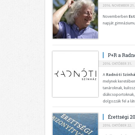
2016. NOVEMBER 21.
Novemberben
Est
napját gimnázium
P+R a Radn
2016. OKTÓBER 31.
A
Radnóti Szính
melynek keretében
tanároknak, kuliss
diákcsoportoknak, 
dolgozzák fel a lát
Érettségi 2
2016. OKTÓBER 22.