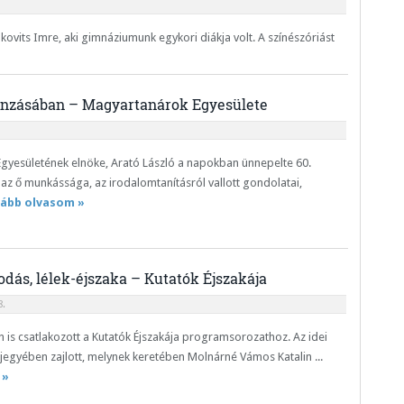
kovits Imre, aki gimnáziumunk egykori diákja volt. A színészóriást
onzásában – Magyartanárok Egyesülete
gyesületének elnöke, Arató László a napokban ünnepelte 60.
y az ő munkássága, az irodalomtanításról vallott gondolatai,
ább olvasom »
dás, lélek-éjszaka – Kutatók Éjszakája
.
is csatlakozott a Kutatók Éjszakája programsorozathoz. Az idei
jegyében zajlott, melynek keretében Molnárné Vámos Katalin ...
 »