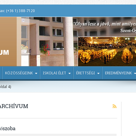
ax: (+36 1) 388-7120
KÖZÖSSÉGEINK
ISKOLAI ÉLET
ÉRETTSÉGI
EREDMÉNYEINK
ldal 4)
ARCHÍVUM
lőszoba