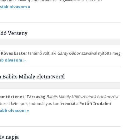
vább olvasom »
ndó Verseny
Köves Eszter
tanárnő volt, aki
Garay Gábor
szavaival nyitotta meg
bb olvasom »
 Babits Mihály életművéről
omtörténeti Társaság
Babits Mihály költészetének értelmezési
ezett kétnapos, tudományos konferenciát a
Petőfi Irodalmi
ább olvasom »
lv napja